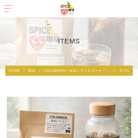
ITEMS
HOME
>
商品
>
COLDBREW～水出しアイスコーヒー～
>
【COLDB