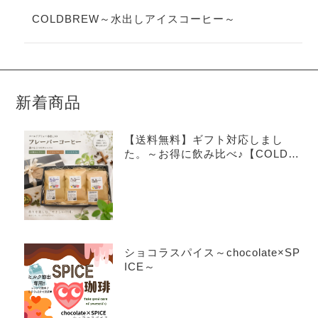
COLDBREW～水出しアイスコーヒー～
新着商品
【送料無料】ギフト対応しまし
た。～お得に飲み比べ♪【COLDB
REW×3種アソートセット】～
ショコラスパイス～chocolate×SP
ICE～