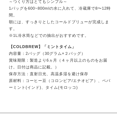
～つくり方はとてもシンプル～
1バッグを600~800mlの水に入れて、冷蔵庫で8〜12時
間。
朝には、すっきりとしたコールドブリューが完成しま
す。
※1L冷水筒などでの抽出がおすすめです。
【COLDBREW】「ミントタイム」
内容量：2バッグ（30グラム×２バッグ）
賞味期限：製造より6ヵ月（４ヶ月以上のものをお届
け。日付は商品に記載。）
保存方法：直射日光、高温多湿を避け保存
原材料：コーヒー豆（コロンビア/エチオピア）、ペパ
ーミント(インド)、タイム(モロッコ)