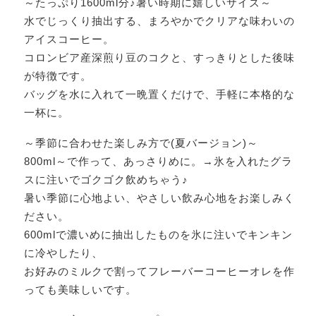
～たっぷり1600ml分♪暑い時期に嬉しいサイズ～
水でじっくり抽出する、まろやかでクリアな味わいの
アイスコーヒー。
コロンビア産深煎り豆のコクと、すっきりとした後味
が特徴です。
バッグを水に入れて一晩置くだけで、手軽に本格的な
一杯に。
～季節に合わせた楽しみ方で(夏バージョン)～
800ml～で作って、あっさりめに。→氷を入れたグラ
スに注いでゴクゴク飲めちゃう♪
暑い季節に心地よい、やさしい飲み心地をお楽しみく
ださい。
600mlで濃いめに抽出したものを氷に注いでキンキン
に冷やしたり、
お好みのミルクで割ってフレーバーコーヒーオレを作
っても美味しいです。