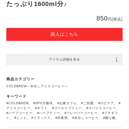
たっぷり1600ml分♪
850
円
[税込]
購入はこちら
アイテム詳細を見る
商品カテゴリー
COLDBREW～水出しアイスコーヒー～
キーワード
#COLDBREW
,
#SPICE珈琲
,
#お家カフェ
,
#ご自愛
,
#のどケア
,
#
アイスコーヒー
,
#ギフト
,
#コールドブリュー
,
#スパイスコーヒー
,
#ハーブコーヒー
,
#ハーブティー
,
#フレーバーコーヒー
,
#プチギフ
ト
,
#ミント
,
#リラックス
,
#作業用
,
#水出しコーヒー
,
#贈り物
,