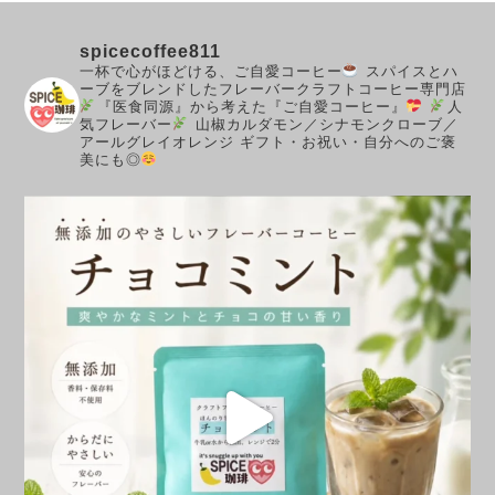
spicecoffee811
一杯で心がほどける、ご自愛コーヒー
スパイスとハ
ーブをブレンドしたフレーバークラフトコーヒー専門店
『医食同源』から考えた『ご自愛コーヒー』
人
気フレーバー
山椒カルダモン／シナモンクローブ／
アールグレイオレンジ
ギフト・お祝い・自分へのご褒
美にも◎