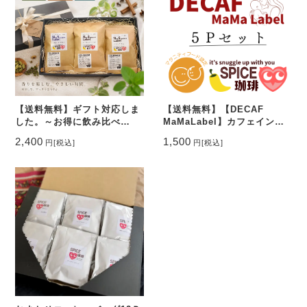
【送料無料】ギフト対応しま
【送料無料】【DECAF
した。～お得に飲み比べ
MaMaLabel】カフェインレ
♪【COLDBREW×3種アソー
スコーヒー5Pアソートセット
2,400
1,500
円
[税込]
円
[税込]
トセット】～