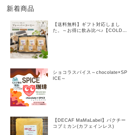
新着商品
【送料無料】ギフト対応しまし
た。～お得に飲み比べ♪【COLDB
REW×3種アソートセット】～
ショコラスパイス～chocolate×SP
ICE～
【DECAF MaMaLabel】パクチー
コブミカン(カフェインレス)