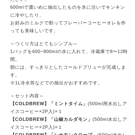
600mlで濃いめに抽出したものを氷に注いでキンキン
に冷やしたり、
お好みのミルクで割ってフレーバーコーヒーオレを作
っても美味しいです。
～つくり方はとてもシンプル～
1バッグを600~800mlの水に入れて、冷蔵庫で8〜12時
間。
朝には、すっきりとしたコールドブリューが完成しま
す。
※1L冷水筒などでの抽出がおすすめです。
～セット内容～
【COLDBREW】「ミントタイム」
(500ml用水出しア
イスコーヒー×2P入)×１
【COLDBREW】「山椒カルダモン」
(500ml水出しア
イスコーヒー×2P入)×１
【COLDBREW】「シナモンクローブ」
(500ml水出し