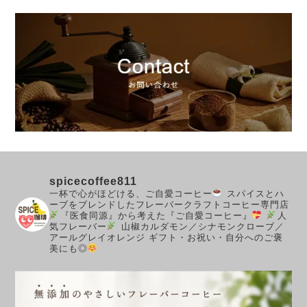
spicecoffee811
一杯で心がほどける、ご自愛コーヒー
スパイスとハ
ーブをブレンドしたフレーバークラフトコーヒー専門店
『医食同源』から考えた『ご自愛コーヒー』
人
気フレーバー
山椒カルダモン／シナモンクローブ／
アールグレイオレンジ
ギフト・お祝い・自分へのご褒
美にも◎