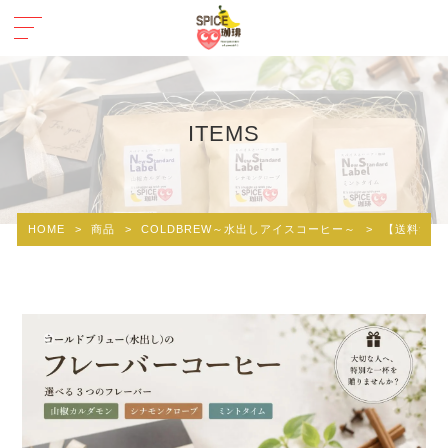
ITEMS
HOME
>
商品
>
COLDBREW～水出しアイスコーヒー～
>
【送料無料