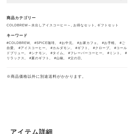
商品カテゴリー
COLDBREW～水出しアイスコーヒー～
,
お得なセット
,
ギフトセット
キーワード
#COLDBREW
,
#SPICE珈琲
,
#お中元
,
#お家カフェ
,
#お手軽
,
#ご
自愛
,
#アイスコーヒー
,
#カルダモン
,
#ギフト
,
#クローブ
,
#コール
ドブリュー
,
#シナモン
,
#タイム
,
#フレーバーコーヒー
,
#ミント
,
#
リラックス
,
#夏のギフト
,
#山椒
,
#父の日
,
※商品価格以外に別途送料がかかります。
アイテム詳細