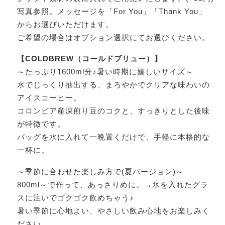
写真参照。メッセージを「For You」「Thank You」
からお選びいただけます。
ご希望の場合はオプション選択にてお選びください。
【COLDBREW（コールドブリュー）】
～たっぷり1600ml分♪暑い時期に嬉しいサイズ～
水でじっくり抽出する、まろやかでクリアな味わいの
アイスコーヒー。
コロンビア産深煎り豆のコクと、すっきりとした後味
が特徴です。
バッグを水に入れて一晩置くだけで、手軽に本格的な
一杯に。
～季節に合わせた楽しみ方で(夏バージョン)～
800ml～で作って、あっさりめに。→氷を入れたグラ
スに注いでゴクゴク飲めちゃう♪
暑い季節に心地よい、やさしい飲み心地をお楽しみく
ださい。