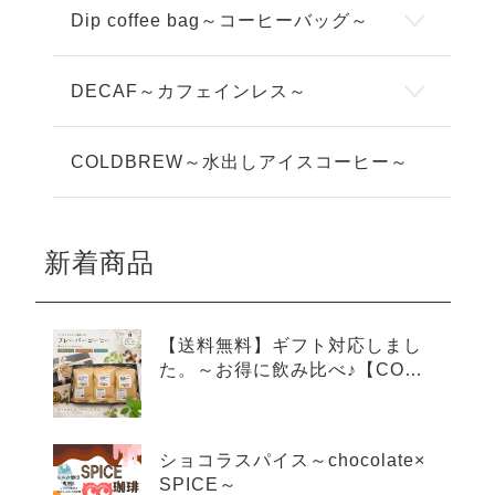
Dip coffee bag～コーヒーバッグ～
DECAF～カフェインレス～
COLDBREW～水出しアイスコーヒー～
新着商品
【送料無料】ギフト対応しまし
た。～お得に飲み比べ♪【COLD
BREW×3種アソートセット】～
ショコラスパイス～chocolate×
SPICE～