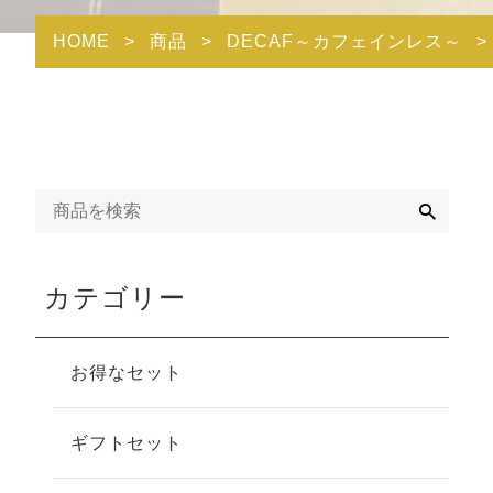
HOME
>
商品
>
DECAF～カフェインレス～
>
検
索
カテゴリー
お得なセット
ギフトセット