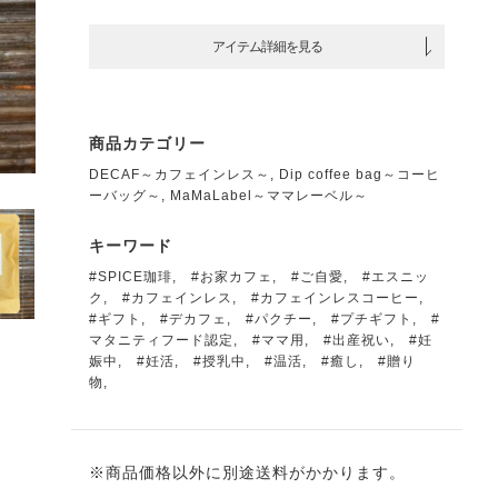
アイテム詳細を見る
商品カテゴリー
DECAF～カフェインレス～
,
Dip coffee bag～コーヒ
ーバッグ～
,
MaMaLabel～ママレーベル～
キーワード
#SPICE珈琲
,
#お家カフェ
,
#ご自愛
,
#エスニッ
ク
,
#カフェインレス
,
#カフェインレスコーヒー
,
#ギフト
,
#デカフェ
,
#パクチー
,
#プチギフト
,
#
マタニティフード認定
,
#ママ用
,
#出産祝い
,
#妊
娠中
,
#妊活
,
#授乳中
,
#温活
,
#癒し
,
#贈り
物
,
※商品価格以外に別途送料がかかります。