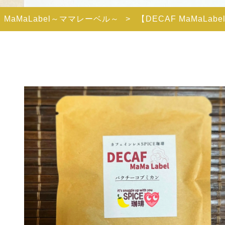
MaMaLabel～ママレーベル～
>
【DECAF MaMaL