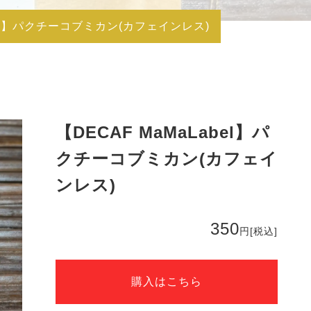
abel】パクチーコブミカン(カフェインレス)
【DECAF MaMaLabel】パ
クチーコブミカン(カフェイ
ンレス)
350
円
[税込]
購入はこちら