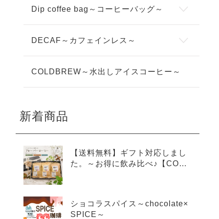
Dip coffee bag～コーヒーバッグ～
DECAF～カフェインレス～
COLDBREW～水出しアイスコーヒー～
新着商品
【送料無料】ギフト対応しまし
た。～お得に飲み比べ♪【COLD
BREW×3種アソートセット】～
ショコラスパイス～chocolate×
SPICE～