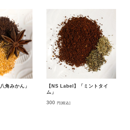
】「八角みかん」
【NS Label】「ミントタイ
ム」
300
円
[税込]