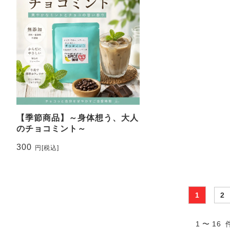
【季節商品】～身体想う、大人
のチョコミント～
300
円
[税込]
1
2
1 〜 16