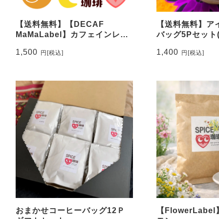
【送料無料】【DECAF
【送料無料】ア
MaMaLabel】カフェインレス
バッグ5Pセット
コーヒー5Pアソートセット
合わせでOK。ギ
1,500
1,400
円
[税込]
円
[税込]
おまかせコーヒーバッグ12Ｐ
【FlowerLab