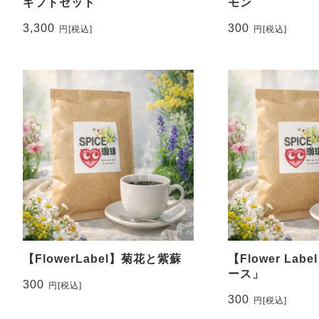
ギフトセット
モン
3,300
300
円
[税込]
円
[税込]
【FlowerLabel】菊花と紫蘇
【Flower La
ース」
300
円
[税込]
300
円
[税込]