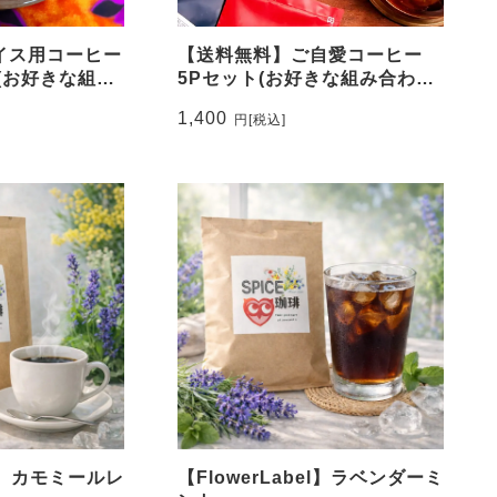
イス用コーヒー
【送料無料】ご自愛コーヒー
(お好きな組み
5Pセット(お好きな組み合わせ
フトも可)
でOK。ギフトも可)
1,400
円
[税込]
el】カモミールレ
【FlowerLabel】ラベンダーミ