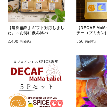
【送料無料】ギフト対応しまし
【DECAF MaM
た。～お得に飲み比べ
チーコブミカン
♪【COLDBREW×3種アソート
ス)
2,400
350
円
[税込]
円
[税込]
セット】～