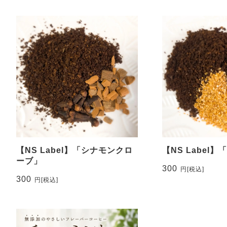
【NS Label】「シナモンクロ
【NS Label
ーブ」
300
円
[税込]
300
円
[税込]