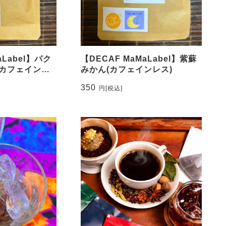
aLabel】パク
【DECAF MaMaLabel】紫蘇
(カフェインレ
みかん(カフェインレス)
350
円
[税込]