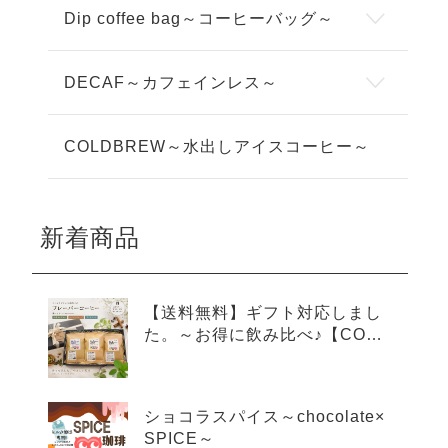
Dip coffee bag～コーヒーバッグ～
DECAF～カフェインレス～
COLDBREW～水出しアイスコーヒー～
新着商品
【送料無料】ギフト対応しまし
た。～お得に飲み比べ♪【COLD
BREW×3種アソートセット】～
ショコラスパイス～chocolate×
SPICE～