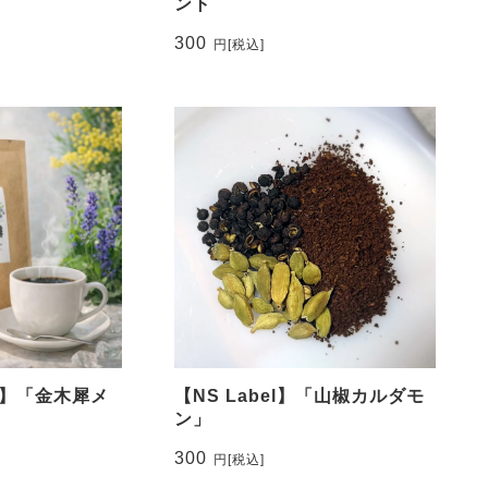
ント
300
円
[税込]
bel】「金木犀メ
【NS Label】「山椒カルダモ
ン」
300
円
[税込]