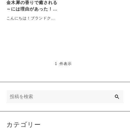
金木犀の香りで癒される
～には理由があった！甘
い香りに隠された秘密の
こんにちは！ブランドクリ
効能。
エイターのMAG-CHANで
す。今回は、「フラワーレ
ーベル」では一番人気
の・・・
1 件表示
検
索
カテゴリー