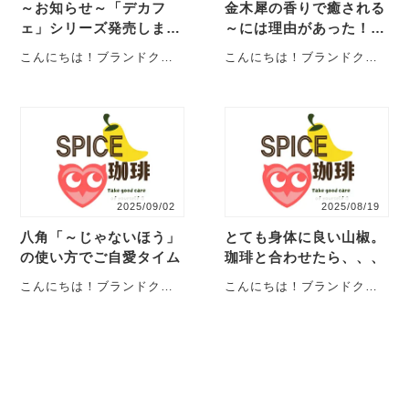
～お知らせ～「デカフ
金木犀の香りで癒される
ェ」シリーズ発売しま
～には理由があった！甘
す。
い香りに隠された秘密の
こんにちは！ブランドクリ
こんにちは！ブランドクリ
効能。
エイターMAG-CHANです。
エイターのMAG-CHANで
先日に続いてのお知らせに
す。今回は、「フラワーレ
なります。このた
ーベル」では一番人気
び、・・・
の・・・
2025/09/02
2025/08/19
八角「～じゃないほう」
とても身体に良い山椒。
の使い方でご自愛タイム
珈琲と合わせたら、、、
こんにちは！ブランドクリ
こんにちは！ブランドクリ
エイターのMAG-CHANで
エイターのMAG-CHANで
す。今回は、コアなファン
す。今回は、看板商品でも
の多い「八角とみか
ある大人気の「山椒と
ん」・・・
カ・・・