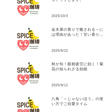
2025/10/3
金木犀の香りで癒される～に
は理由があった！甘い香りに
隠された秘密の効能。
2025/9/22
秋が旬！眼精疲労に効く！菊
花の知られざる効能
2025/9/12
八角「～じゃないほう」の使
い方でご自愛タイム