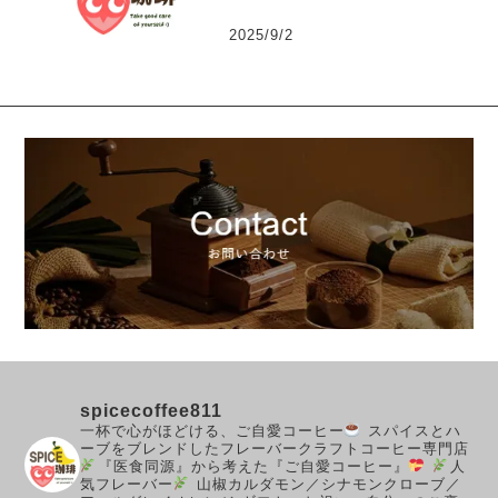
2025/9/2
spicecoffee811
一杯で心がほどける、ご自愛コーヒー
スパイスとハ
ーブをブレンドしたフレーバークラフトコーヒー専門店
『医食同源』から考えた『ご自愛コーヒー』
人
気フレーバー
山椒カルダモン／シナモンクローブ／