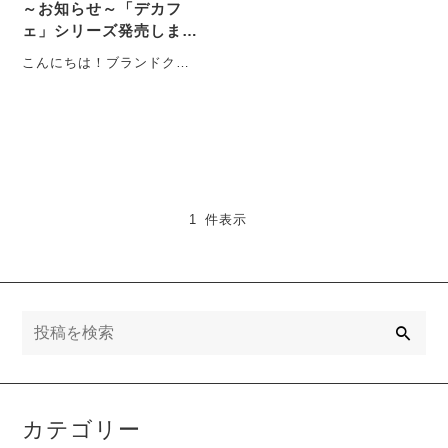
～お知らせ～「デカフ
ェ」シリーズ発売しま
す。
こんにちは！ブランドクリ
エイターMAG-CHANです。
先日に続いてのお知らせに
なります。このた
び、・・・
1 件表示
検
索
カテゴリー