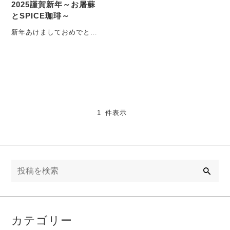
2025謹賀新年～お屠蘇
とSPICE珈琲～
新年あけましておめでとう
ございます。旧年中は大変
お世話になり、ありがとう
ございます。今年もご愛顧
の・・・
1 件表示
検
索
カテゴリー