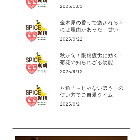
2025/10/3
金木犀の香りで癒される～
には理由があった！甘い香
りに隠された秘密の効能。
2025/9/22
秋が旬！眼精疲労に効く！
菊花の知られざる効能
2025/9/12
八角「～じゃないほう」の
使い方でご自愛タイム
2025/9/2