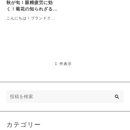
秋が旬！眼精疲労に効
く！菊花の知られざる効
能
こんにちは！ブランドクリ
エイターのMAG-CHANで
す。今回は、少し前に「フ
ラワーレーベル」に追
加・・・
1 件表示
検
索
カテゴリー