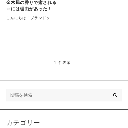
金木犀の香りで癒される
～には理由があった！甘
い香りに隠された秘密の
こんにちは！ブランドクリ
効能。
エイターのMAG-CHANで
す。今回は、「フラワーレ
ーベル」では一番人気
の・・・
1 件表示
検
索
カテゴリー