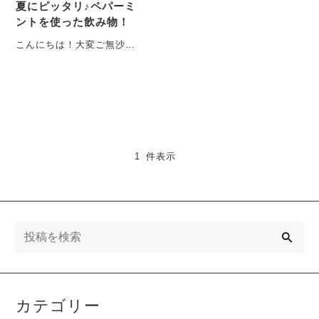
夏にピッタリ♪ペパーミ
ントを使った飲み物！
こんにちは！大変ご無沙汰
しております。ブランドク
リエイターMAG-CHANで
す。今回は、ポップア
ッ・・・
1 件表示
検
索
カテゴリー