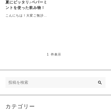
夏にピッタリ♪ペパーミ
ントを使った飲み物！
こんにちは！大変ご無沙汰
しております。ブランドク
リエイターMAG-CHANで
す。今回は、ポップア
ッ・・・
1 件表示
検
索
カテゴリー