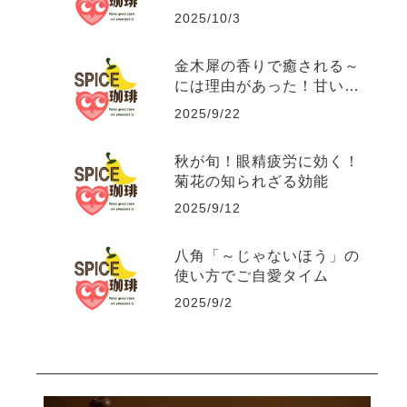
2025/10/3
金木犀の香りで癒される～
には理由があった！甘い香
りに隠された秘密の効能。
2025/9/22
秋が旬！眼精疲労に効く！
菊花の知られざる効能
2025/9/12
八角「～じゃないほう」の
使い方でご自愛タイム
2025/9/2