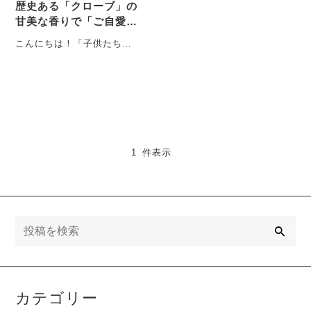
歴史ある「クローブ」の
甘美な香りで「ご自愛タ
イム」を。
こんにちは！「子供たちが
夏休み真っ只中で日々対応
に追われる母」こと、ブラ
ンドクリエイターの
MAG-・・・
1 件表示
検
索
カテゴリー