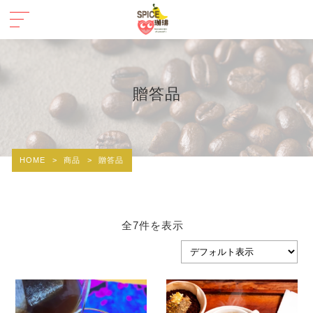
贈答品
HOME
>
商品
>
贈答品
全7件を表示