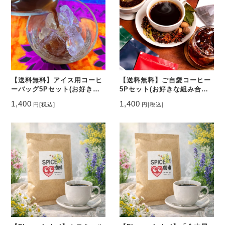
【送料無料】アイス用コーヒ
【送料無料】ご自愛コーヒー
ーバッグ5Pセット(お好きな
5Pセット(お好きな組み合わ
組み合わせでOK。ギフトも
せでOK。ギフトも可)
1,400
1,400
円
[税込]
円
[税込]
可)