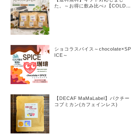
た。～お得に飲み比べ♪【COLDB
REW×3種アソートセット】～
ショコラスパイス～chocolate×SP
ICE～
【DECAF MaMaLabel】パクチー
コブミカン(カフェインレス)