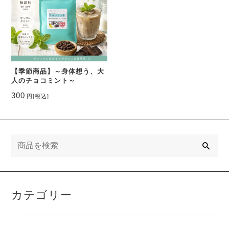
【季節商品】～身体想う、大
人のチョコミント～
300
円
[税込]
検
索
カテゴリー