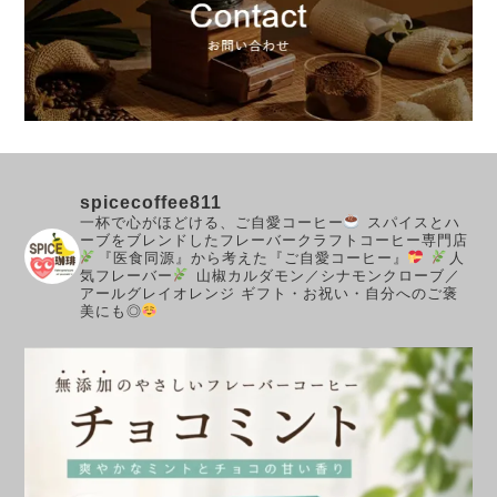
spicecoffee811
一杯で心がほどける、ご自愛コーヒー
スパイスとハ
ーブをブレンドしたフレーバークラフトコーヒー専門店
『医食同源』から考えた『ご自愛コーヒー』
人
気フレーバー
山椒カルダモン／シナモンクローブ／
アールグレイオレンジ
ギフト・お祝い・自分へのご褒
美にも◎