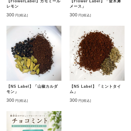
【FlowerLabel】カモミール
【Flower Label】「金木犀
レモン
メース」
300
300
円
[税込]
円
[税込]
【NS Label】「山椒カルダ
【NS Label】「ミントタイ
モン」
ム」
300
300
円
[税込]
円
[税込]