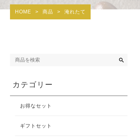
HOME
>
商品
>
淹れたて
検
索
カテゴリー
お得なセット
ギフトセット