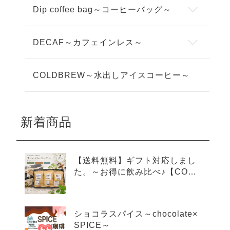
Dip coffee bag～コーヒーバッグ～
DECAF～カフェインレス～
COLDBREW～水出しアイスコーヒー～
新着商品
【送料無料】ギフト対応しまし
た。～お得に飲み比べ♪【COLD
BREW×3種アソートセット】～
ショコラスパイス～chocolate×
SPICE～