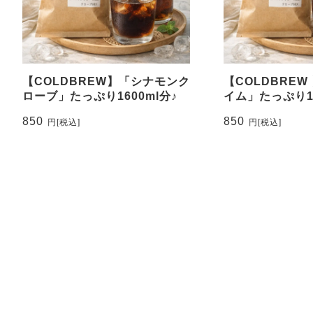
【COLDBREW】「シナモンク
【COLDBRE
ローブ」たっぷり1600ml分♪
イム」たっぷり16
850
850
円
[税込]
円
[税込]