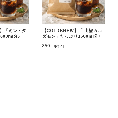
W 】「ミントタ
【COLDBREW】「 山椒カル
00ml分♪
ダモン」たっぷり1600ml分♪
850
円
[税込]