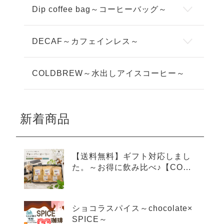
Dip coffee bag～コーヒーバッグ～
DECAF～カフェインレス～
COLDBREW～水出しアイスコーヒー～
新着商品
【送料無料】ギフト対応しまし
た。～お得に飲み比べ♪【COLD
BREW×3種アソートセット】～
ショコラスパイス～chocolate×
SPICE～