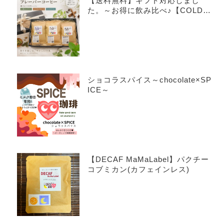
【送料無料】ギフト対応しまし
た。～お得に飲み比べ♪【COLDB
REW×3種アソートセット】～
ショコラスパイス～chocolate×SP
ICE～
【DECAF MaMaLabel】パクチー
コブミカン(カフェインレス)