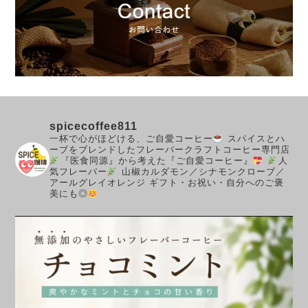
spicecoffee811
一杯で心がほどける、ご自愛コーヒー
スパイスとハ
ーブをブレンドしたフレーバークラフトコーヒー専門店
『医食同源』から考えた『ご自愛コーヒー』
人
気フレーバー
山椒カルダモン／シナモンクローブ／
アールグレイオレンジ
ギフト・お祝い・自分へのご褒
美にも◎