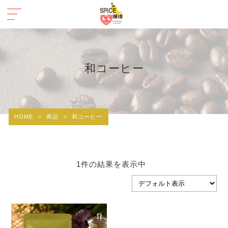
和コーヒー
HOME
>
商品
>
和コーヒー
1件の結果を表示中