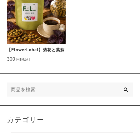
【FlowerLabel】菊花と紫蘇
300
円
[税込]
検
索
カテゴリー