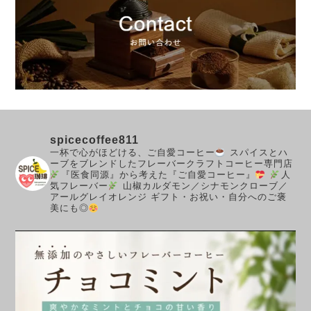
spicecoffee811
一杯で心がほどける、ご自愛コーヒー
スパイスとハ
ーブをブレンドしたフレーバークラフトコーヒー専門店
『医食同源』から考えた『ご自愛コーヒー』
人
気フレーバー
山椒カルダモン／シナモンクローブ／
アールグレイオレンジ
ギフト・お祝い・自分へのご褒
美にも◎