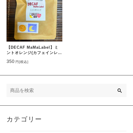
【DECAF MaMaLabel】ミ
ントオレンジ(カフェインレ
ス)
350
円
[税込]
検
索
カテゴリー