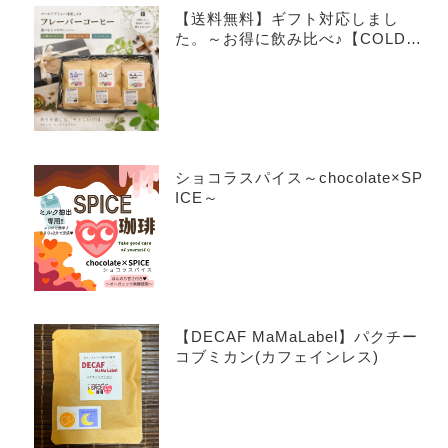
【送料無料】ギフト対応しまし
た。～お得に飲み比べ♪【COLDB
REW×3種アソートセット】～
ショコラスパイス～chocolate×SP
ICE～
【DECAF MaMaLabel】パクチー
コブミカン(カフェインレス)