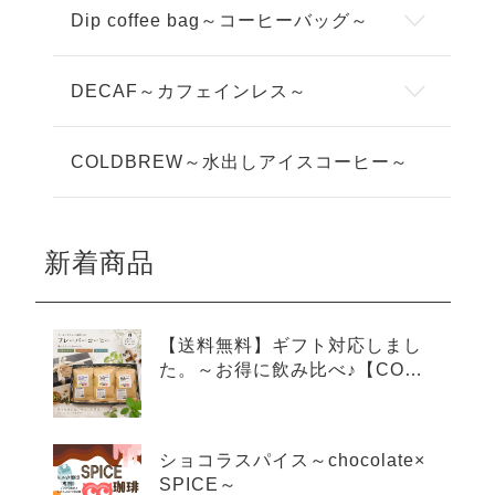
Dip coffee bag～コーヒーバッグ～
DECAF～カフェインレス～
COLDBREW～水出しアイスコーヒー～
新着商品
【送料無料】ギフト対応しまし
た。～お得に飲み比べ♪【COLD
BREW×3種アソートセット】～
ショコラスパイス～chocolate×
SPICE～