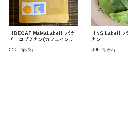
【DECAF MaMaLabel】パク
【NS Label
チーコブミカン(カフェインレ
カン
ス)
350
300
円
[税込]
円
[税込]