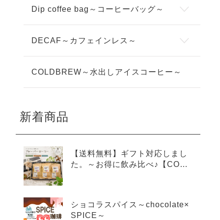
Dip coffee bag～コーヒーバッグ～
DECAF～カフェインレス～
COLDBREW～水出しアイスコーヒー～
新着商品
【送料無料】ギフト対応しまし
た。～お得に飲み比べ♪【COLD
BREW×3種アソートセット】～
ショコラスパイス～chocolate×
SPICE～