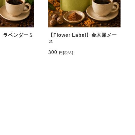
el】ラベンダーミ
【Flower Label】金木犀メー
ス
300
円
[税込]