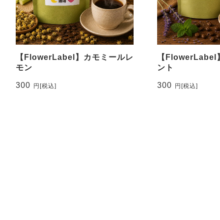
【FlowerLabel】カモミールレ
【FlowerLab
モン
ント
300
300
円
[税込]
円
[税込]