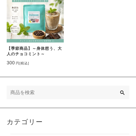
【季節商品】～身体想う、大
人のチョコミント～
300
円
[税込]
検
索
カテゴリー