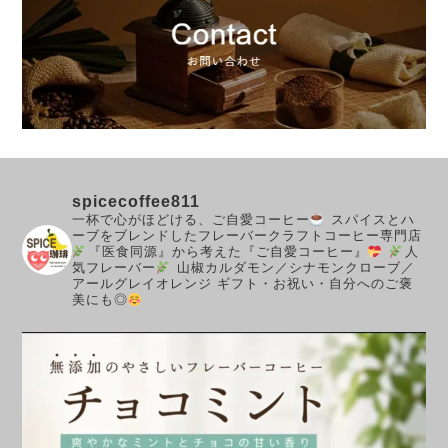
spicecoffee811
一杯で心がほどける、ご自愛コーヒー
スパイスとハ
ーブをブレンドしたフレーバークラフトコーヒー専門店
『医食同源』から考えた『ご自愛コーヒー』
人
気フレーバー
山椒カルダモン／シナモンクローブ／
アールグレイオレンジ
ギフト・お祝い・自分へのご褒
美にも◎