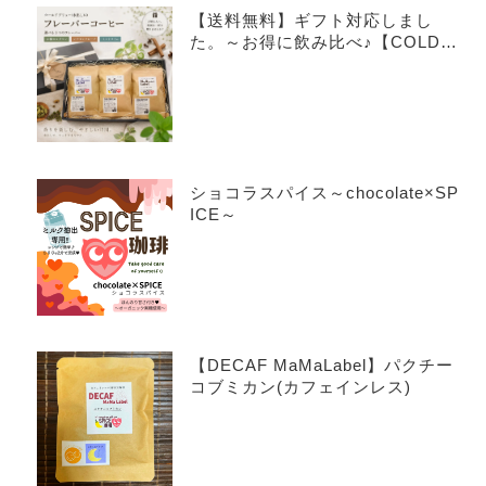
【送料無料】ギフト対応しまし
た。～お得に飲み比べ♪【COLDB
REW×3種アソートセット】～
ショコラスパイス～chocolate×SP
ICE～
【DECAF MaMaLabel】パクチー
コブミカン(カフェインレス)