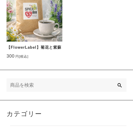
【FlowerLabel】菊花と紫蘇
300
円
[税込]
検
索
カテゴリー