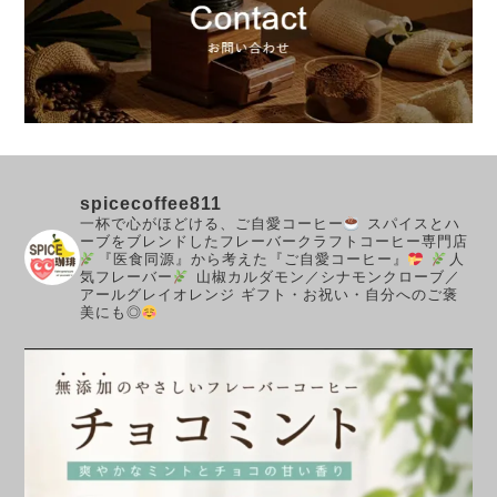
spicecoffee811
一杯で心がほどける、ご自愛コーヒー
スパイスとハ
ーブをブレンドしたフレーバークラフトコーヒー専門店
『医食同源』から考えた『ご自愛コーヒー』
人
気フレーバー
山椒カルダモン／シナモンクローブ／
アールグレイオレンジ
ギフト・お祝い・自分へのご褒
美にも◎