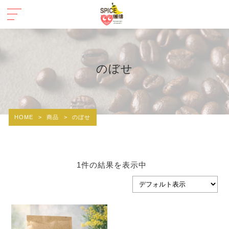
のぼせ
HOME
>
商品
>
のぼせ
1件の結果を表示中