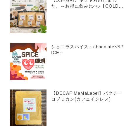
【送料無料】ギフト対応しまし
た。～お得に飲み比べ♪【COLDB
REW×3種アソートセット】～
ショコラスパイス～chocolate×SP
ICE～
【DECAF MaMaLabel】パクチー
コブミカン(カフェインレス)