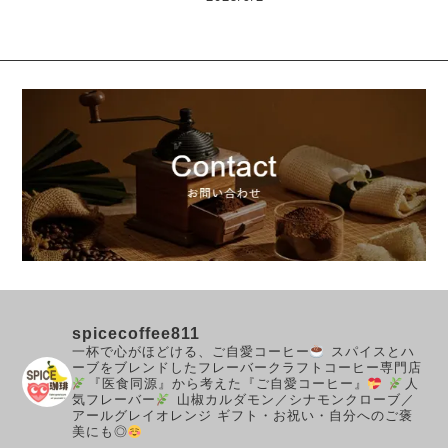
spicecoffee811
一杯で心がほどける、ご自愛コーヒー
スパイスとハ
ーブをブレンドしたフレーバークラフトコーヒー専門店
『医食同源』から考えた『ご自愛コーヒー』
人
気フレーバー
山椒カルダモン／シナモンクローブ／
アールグレイオレンジ
ギフト・お祝い・自分へのご褒
美にも◎