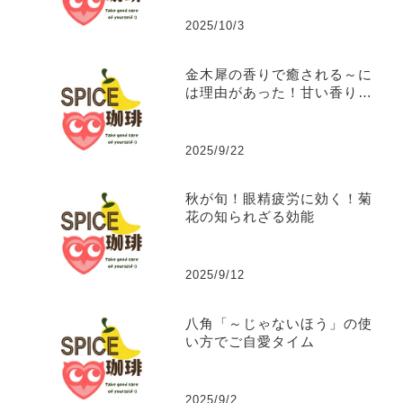
2025/10/3
金木犀の香りで癒される～に
は理由があった！甘い香りに
隠された秘密の効能。
2025/9/22
秋が旬！眼精疲労に効く！菊
花の知られざる効能
2025/9/12
八角「～じゃないほう」の使
い方でご自愛タイム
2025/9/2