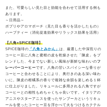
また、可愛らしい見た目と効能を合わせて活用する例も
あります。
～日用品～
ポプリやアロマポーチ（見た目も香りを活かしたもの）
ハーブティー（消化促進効果やリラックス効果を活用）
【八角×SPICE珈琲】
SPICE珈琲の
「八角とみかん」
は、厳選した中深煎りの
コーヒー豆に八角と蜜柑の皮を乾燥させた「陳皮」をブ
レンドした、今までない新しい風味が新鮮な味わいの
フ
レーバーコーヒー
です。八角の甘いスパイシーな香りが
コーヒーと合わせることにより、奥行きのある深い味わ
いに。陳皮の柑橘系の香りで複雑な余韻を楽しめる１杯
に仕上がりました。リキュールに多用される八角ですが
コーヒーとの相性もめちゃくちゃ良いです。イタリアの
アニスやスターアニスを使ったサンブーカというリキュ
ールを使ったコーヒー豆を浮かべて火をつけるカクテル