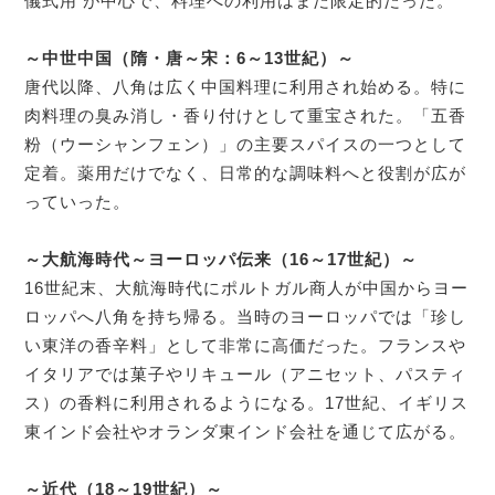
儀式用 が中心で、料理への利用はまだ限定的だった。
～中世中国（隋・唐～宋：6～13世紀）～
唐代以降、八角は広く中国料理に利用され始める。特に
肉料理の臭み消し・香り付けとして重宝された。「五香
粉（ウーシャンフェン）」の主要スパイスの一つとして
定着。薬用だけでなく、日常的な調味料へと役割が広が
っていった。
～大航海時代～ヨーロッパ伝来（16～17世紀）～
16世紀末、大航海時代にポルトガル商人が中国からヨー
ロッパへ八角を持ち帰る。当時のヨーロッパでは「珍し
い東洋の香辛料」として非常に高価だった。フランスや
イタリアでは菓子やリキュール（アニセット、パスティ
ス）の香料に利用されるようになる。17世紀、イギリス
東インド会社やオランダ東インド会社を通じて広がる。
～近代（18～19世紀）～