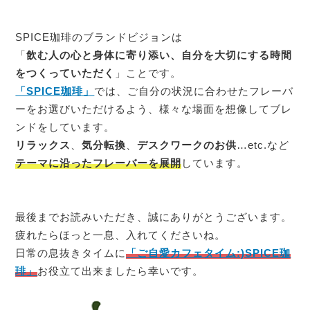
SPICE珈琲のブランドビジョンは
「
飲む人の心と身体に寄り添い、自分を大切にする時間
をつくっていただく
」ことです。
「SPICE珈琲」
では、ご自分の状況に合わせたフレーバ
ーをお選びいただけるよう、様々な場面を想像してブレ
ンドをしています。
リラックス
、
気分転換
、
デスクワークのお供
…etc.など
テーマに沿ったフレーバーを展開
しています。
最後までお読みいただき、誠にありがとうございます。
疲れたらほっと一息、入れてくださいね。
日常の息抜きタイムに
「ご自愛カフェタイム:)SPICE珈
琲」
お役立て出来ましたら幸いです。