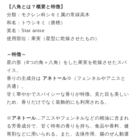
【八角とは？概要と特徴】
分類：モクレン科シキミ属の常緑高木
和名：トウシキミ（唐樒）
英名：Star anise
使用部位：果実（星型に乾燥させたもの）
～特徴～
星の形（8つの角＝八角）をした果実を乾燥させたスパ
イス。
香りの主成分は
アネトール
※（フェンネルやアニスと
共通）。
甘く華やかでスパイシーな香りが特徴。見た目も美しい
ため、香りだけでなく装飾的にも利用される。
※
アネトール
…アニスやフェンネルなどの精油に含まれ
る芳香成分で、甘く特有の香りを持ち、食品や香料、健
胃剤などに用いられる。また、去痰作用、腸のぜん動運