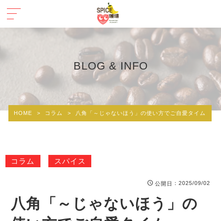
BLOG & INFO
HOME
>
コラム
>
八角「～じゃないほう」の使い方でご自愛タイム
コラム
スパイス
：2025/09/02
公開日
八角「～じゃないほう」の