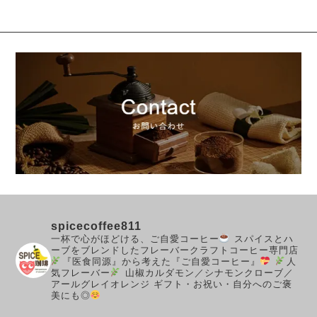
spicecoffee811
一杯で心がほどける、ご自愛コーヒー
スパイスとハ
ーブをブレンドしたフレーバークラフトコーヒー専門店
『医食同源』から考えた『ご自愛コーヒー』
人
気フレーバー
山椒カルダモン／シナモンクローブ／
アールグレイオレンジ
ギフト・お祝い・自分へのご褒
美にも◎