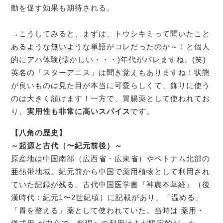
動を促す効果も期待される。
→こうしてみると、まずは、トウシキミって聞いたこと
あるような無いような単語がコレだったのか～！と個人
的にアハ体験(懐かしい・・・)年代がバレますね。(笑)
英名の「スターアニス」は聞き覚えもありますね！状態
が良いものは見た目が本当に可愛らしくて、飾りに使う
のは大きく頷けます！一方で、胃腸薬として使われてお
り、
実用性も非常に高いスパイス
です。
【八角の歴史】
～起源と古代（〜紀元前後）～
原産地は中国南部（広西省・広東省）やベトナム北部の
亜熱帯地域。紀元前から中国で薬用植物として利用され
ていた記録が残る。古代中国医学書『神農本草経』（後
漢時代：紀元1〜2世紀頃）に記載があり、「温める」
「胃を整える」薬として使われていた。当時は 薬用・