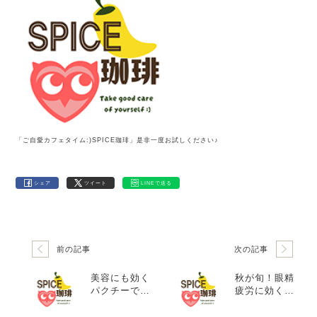
「ご自愛カフェタイム:)SPICE珈琲」是非一度お試しください♪
シェア
ツイート
LINEで送る
前の記事
次の記事
美容にも効く
秋が旬！眼精
パクチーでご
疲労に効く！
自愛タイム
菊花の知られ
ざる効能