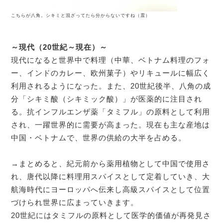
こちらが八角。シキミと混ざってたら分からないですね（震）
～現代（20世紀～現在）～
現代になると世界中で料理（中華、ベトナム料理のフォ
ー、インドのカレー、欧州菓子）やリキュールに幅広く
利用されるようになった。また、20世紀後半、八角の成
分「シキミ酸（シキミック酸）」が医薬的に注目され
る。抗インフルエンザ薬「タミフル」の原料として利用
され、一躍世界的に需要が高まった。現在も主な産地は
中国・ベトナムで、世界の供給の大半を占める。
→まとめると、紀元前から薬用植物として中国で使用さ
れ、唐代以降に料理用スパイスとして定着していき、大
航海時代にヨーロッパへ伝来し高級スパイスとして位置
づけられ世界に広まっていきます。
20世紀にはタミフルの原料として医学的価値が再発見さ