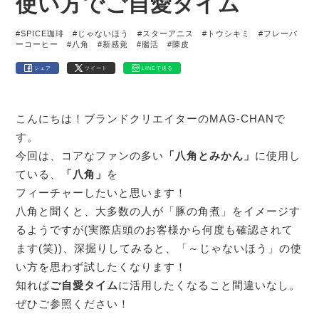
使い方でご自愛タイム
#SPICE珈琲
#じゃないほう
#スターアニス
#トウシキミ
#フレーバ
ーコーヒー
#八角
#新感覚
#腸活
#陳皮
シェア
ツイート
LINEで送る
こんにちは！ブランドクリエイターのMAG-CHANで
す。
今回は、コアなファンの多い
「八角とみかん」
に使用し
ている、
「八角」
を
フィーチャーしたいと思います！
八角と聞くと、大多数の人が「豚の角煮」をイメージす
るようですが(実際店頭のお客様から何度も確認されて
ます(笑))、深掘りしてみると、「～じゃないほう」の使
い方を思わず試したくなります！
知れば
ご自愛タイム
に活用したくなること間違いなし。
ぜひご参照ください！