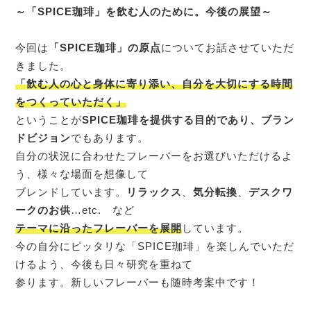
～「SPICE珈琲」を飲む人のために。今後の展望～
今回は
「SPICE珈琲」の原点
についてお話させていただ
きました。
「飲む人の心と身体に寄り添い、自分を大切にする時間
をつくっていただく」
ということが
SPICE珈琲を提供する目的であり、ブラン
ドビジョン
でもあります。
自分の状況に合わせたフレーバーをお選びいただけるよ
う、様々な場面を想像して
ブレンドしています。
リラックス
、
気分転換
、
デスクワ
ークのお供
…etc. など
テーマに沿ったフレーバーを展開
しています。
今の自分にピッタリな「SPICE珈琲」を楽しんでいただ
けるよう、今後も日々研究を重ねて
参ります。新しいフレーバーも随時考案中です！