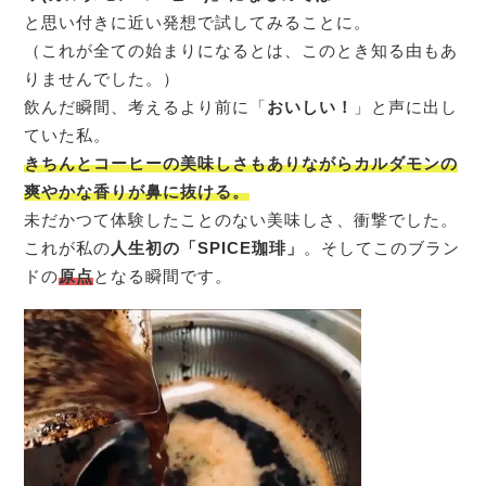
と思い付きに近い発想で試してみることに。
（これが全ての始まりになるとは、このとき知る由もあ
りませんでした。）
飲んだ瞬間、考えるより前に「
おいしい！
」と声に出し
ていた私。
きちんとコーヒーの美味しさもありながらカルダモンの
爽やかな香りが鼻に抜ける。
未だかつて体験したことのない美味しさ、衝撃でした。
これが私の
人生初の「SPICE珈琲」
。そしてこのブラン
ドの
原点
となる瞬間です。