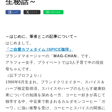
生秘話～
シェア
ツイート
LINEで送る
～はじめに、筆者とこの記事について～
はじめまして。
「ご自愛カフェタイム:)SPICE珈琲」
ブランドマネージャーの「
MAG-CHAN
」です。
アラフォー女子。プライベートでは3人子育て中の現役
母ちゃんです。
（以下プロフより↓）
1986年6月生まれ。ブランドクリエイター。スパイス＆
ハーブ検定取得済。スパイスやハーブのもたらす健康効
果についての知識を深める一方、コーヒー好きが高じて
独学する中、中近東で飲まれるカルダモンコーヒー「ガ
ーワ」に強い衝撃を受け、コーヒーとスパイスの関係に