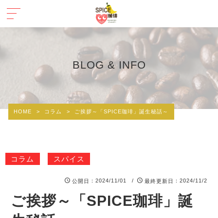
BLOG & INFO
HOME
>
コラム
>
ご挨拶～「SPICE珈琲」誕生秘話～
コラム
スパイス
：2024/11/01 /
：2024/11/2
公開日
最終更新日
ご挨拶～「SPICE珈琲」誕