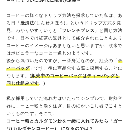
～そしてついにSPICE珈琲が誕生～
コーヒーの様々なドリップ方法を探求していた私は、あ
る日「
浸漬法
(しんせきほう)」というドリップ方式を発
見。わかりやすくいうと「
フレンチプレス
」と同じ方法
です。日本では紅茶の道具として紹介されたこともあり
コーヒーのイメージはあまりないと思いますが、欧米で
はポピュラーなコーヒー道具のようです。
後から気づいたのですが、一番身近なのが、紅茶の「
テ
ィーバッグ
」です。後に商品化する際に採用することに
なります。(
販売中のコーヒーバッグはティーバッグと
同じ仕組みです
。)
私が採用していた淹れ方はいたってシンプルで、耐熱容
器にコーヒー粉と湯を注ぎ、目の細かいこし器でこすと
いうものです。そこで、
コーヒー粉とカルダモン粉を一緒に入れてみたら「ガー
ワ(カルダモンコーヒー)」になるのでは？