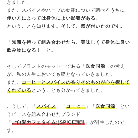
きました。
また、スパイスやハーブの効能について調べるうちに、
使い方によっては身体によい影響がある
、
ということを知ります。
そして、気が付いたのです。
「
知識を持って組み合わせたら、美味しくて身体に良い
飲み物になる！
」と。
そしてブランドのモットーである「
医食同源
」の考え
が、私の人生においても礎となっていきました。
また、
コーヒーとスパイスの香りそのものが心を癒して
くれている
ということも分かってきました。
こうして、「
スパイス
」「
コーヒー
」「
医食同源
」とい
うピースを組み合わせたブランド
「
ご自愛カフェタイム:)SPICE珈琲
」が誕生したので
す。