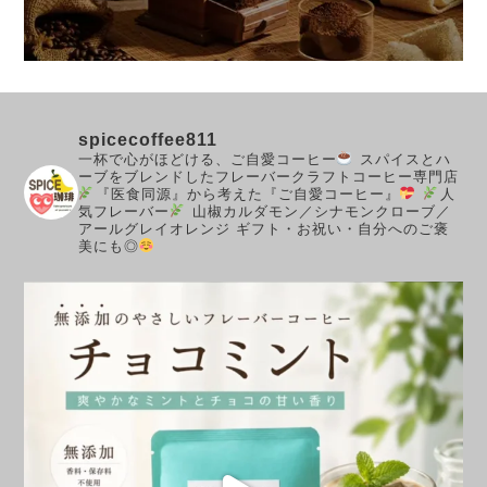
spicecoffee811
一杯で心がほどける、ご自愛コーヒー
スパイスとハ
ーブをブレンドしたフレーバークラフトコーヒー専門店
『医食同源』から考えた『ご自愛コーヒー』
人
気フレーバー
山椒カルダモン／シナモンクローブ／
アールグレイオレンジ
ギフト・お祝い・自分へのご褒
美にも◎