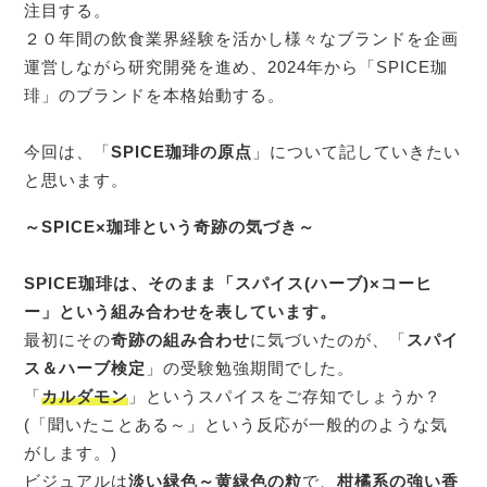
注目する。
２０年間の飲食業界経験を活かし様々なブランドを企画
運営しながら研究開発を進め、2024年から「SPICE珈
琲」のブランドを本格始動する。
今回は、「
SPICE珈琲の原点
」について記していきたい
と思います。
～SPICE×珈琲という奇跡の気づき～
SPICE珈琲は、そのまま「スパイス(ハーブ)×コーヒ
ー」という組み合わせを表しています。
最初にその
奇跡の組み合わせ
に気づいたのが、「
スパイ
ス＆ハーブ検定
」の受験勉強期間でした。
「
カルダモン
」というスパイスをご存知でしょうか？
(「聞いたことある～」という反応が一般的のような気
がします。)
ビジュアルは
淡い緑色～黄緑色の粒
で、
柑橘系の強い香